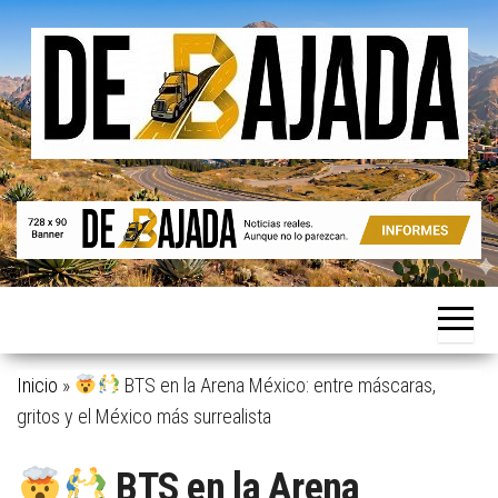
Saltar
al
contenido
Noticias
De
reales.
Bajada
Aunque
no lo
parezcan.
Inicio
»
BTS en la Arena México: entre máscaras,
gritos y el México más surrealista
BTS en la Arena