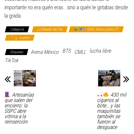
importante no era quién eras… sino a quién le gritabas desde
la grada.
Categoría
Lo Pesado del Día
Sofá: Todos somos DT
Luchas
BTS
lucha libre
Arena México
CMLL
Etiquetas
TikTok
Artesanías
430 mil
que salen del
cigarros al
encierro: la
bote… y las
SSPC abre
maquinitas
vitrina a la
también se
reinserción
fueron al
desguace