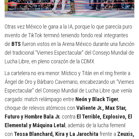
Otras vez México le gana a la IA
, porque lo que parecía puro
invento de TikTok terminó teniendo fondo real: integrantes
de
BTS
fueron vistos en la Arena México durante una función
del tradicional “Viernes Espectacular” del
Consejo Mundial de
Lucha Libre
, en pleno corazón de la CDMX.
La cartelera no era menor:
Místico
y
Titán
en el ring frente a
Ángel de Oro
y
Bárbaro Cavernario
, encabezando un “Viernes
Espectacular” del
Consejo Mundial de Lucha Libre
que venía
cargado: match relámpago entre
Neón y Black Tiger
,
choque de relevos atómicos con
Valiente Jr., Max Star,
Futuro y Hombre Bala Jr.
contra
El Terrible, Explosivo, El
Elemental y Máquina Letal
, además de la lucha femenil
con
Tessa Blanchard, Kira y La Jarochita
frente a
Zeuxis,