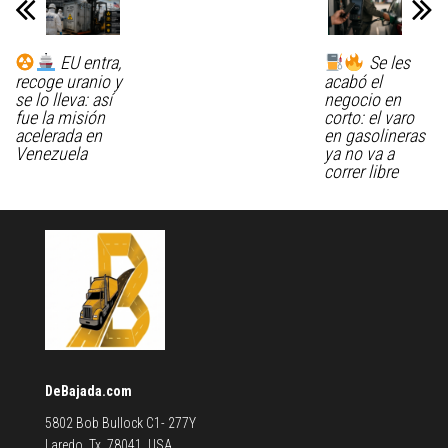
EU entra,
Se les
recoge uranio y
acabó el
se lo lleva: así
negocio en
fue la misión
corto: el varo
acelerada en
en gasolineras
Venezuela
ya no va a
correr libre
DeBajada.com
5802 Bob Bullock C1- 277Y
Laredo, Tx. 78041, USA