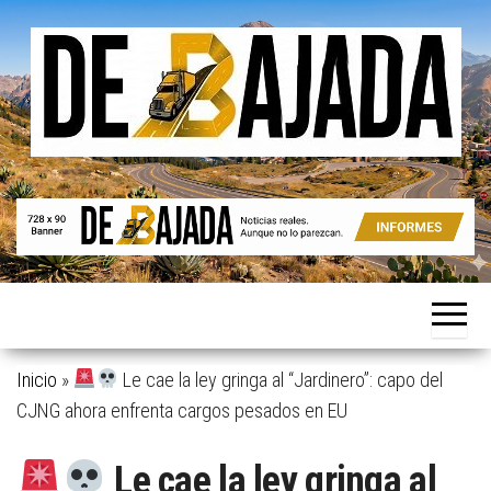
Saltar
al
contenido
Noticias
De
reales.
Bajada
Aunque
no lo
parezcan.
Inicio
»
Le cae la ley gringa al “Jardinero”: capo del
CJNG ahora enfrenta cargos pesados en EU
Le cae la ley gringa al