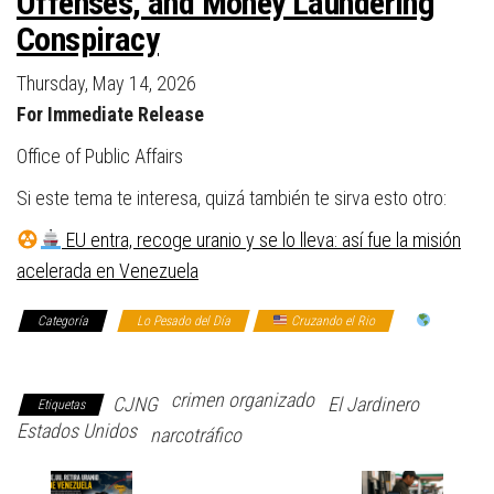
Offenses, and Money Laundering
Conspiracy
Thursday, May 14, 2026
For Immediate Release
Office of Public Affairs
Si este tema te interesa, quizá también te sirva esto otro:
EU entra, recoge uranio y se lo lleva: así fue la misión
acelerada en Venezuela
Categoría
Lo Pesado del Día
Cruzando el Rio
El
mundo allá afuera
crimen organizado
CJNG
El Jardinero
Etiquetas
Estados Unidos
narcotráfico