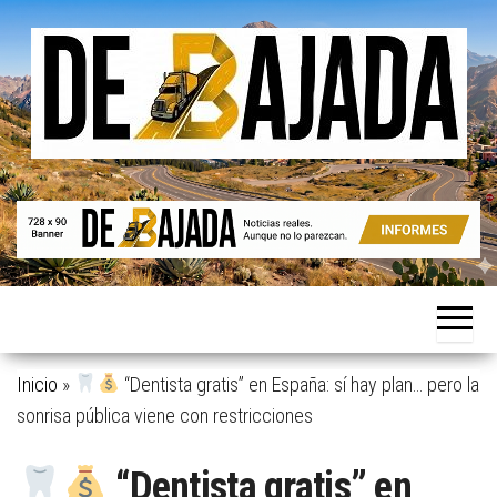
Saltar
al
contenido
Noticias
De
reales.
Bajada
Aunque
no lo
parezcan.
Inicio
»
“Dentista gratis” en España: sí hay plan… pero la
sonrisa pública viene con restricciones
“Dentista gratis” en