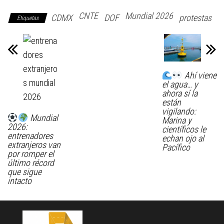
CNTE
Mundial 2026
CDMX
DOF
protestas
Etiquetas
Ahí viene
el agua… y
ahora sí la
están
vigilando:
Mundial
Marina y
2026:
científicos le
entrenadores
echan ojo al
extranjeros van
Pacífico
por romper el
último récord
que sigue
intacto