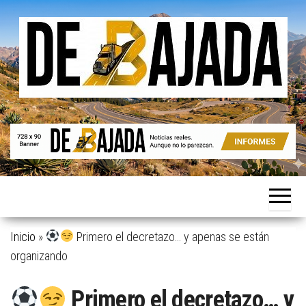
Saltar
al
contenido
Noticias
De
reales.
Bajada
Aunque
no lo
parezcan.
Inicio
»
Primero el decretazo… y apenas se están
organizando
Primero el decretazo… y