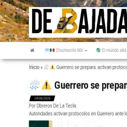
Saltar
al
contenido
Chismecito MX
El mundo allá
Inicio
»
Guerrero se prepara: activan protoco
Guerrero se prepara
09/06/2026
Por Obreros De La Tecla
Autoridades activan protocolos en Guerrero ante la 