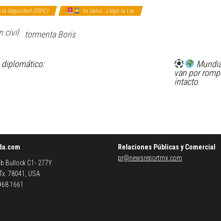
 la Seguridad (SSPC)
Ya Valió… Llegó la Ley
 civil
tormenta Boris
 diplomático:
Mundial
van por rompe
intacto
da.com
Relaciones Públicas y Comercial
pr@newsreportmx.com
b Bullock C1- 277Y
 Tx. 78041, USA
 968 1661