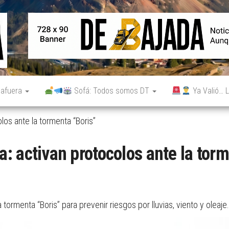
De
Noticias
reales.
Bajada
Aunque
no lo
parezcan.
 afuera
Sofá: Todos somos DT
Ya Valió… L
los ante la tormenta “Boris”
: activan protocolos ante la torm
tormenta “Boris” para prevenir riesgos por lluvias, viento y oleaje.