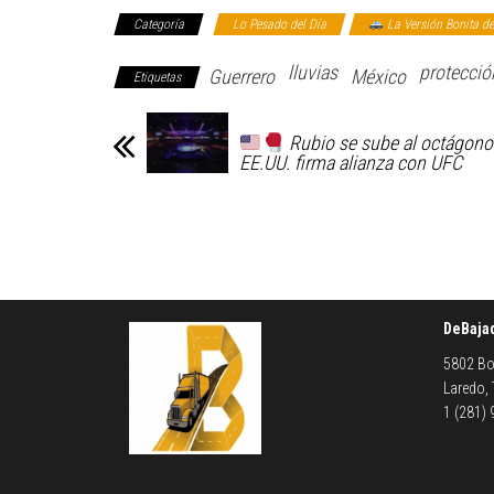
Categoría
Lo Pesado del Día
La Versión Bonita de
lluvias
protección
Guerrero
México
Etiquetas
Rubio se sube al octágono
EE.UU. firma alianza con UFC
DeBaja
5802 Bo
Laredo,
1 (281)