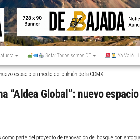
De
Noticias
reales.
Bajada
Aunque
no lo
parezcan.
 afuera
Sofá: Todos somos DT
Ya Valió… L
: nuevo espacio en medio del pulmón de la CDMX
a “Aldea Global”: nuevo espacio
c como parte del proyecto de renovación del bosque con enfoque 