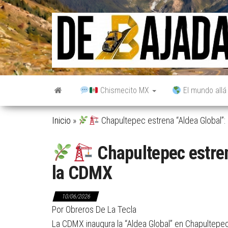
Saltar
al
contenido
Chismecito MX
El mundo allá
Inicio
»
Chapultepec estrena “Aldea Global”
Chapultepec estren
la CDMX
10/06/2026
Por Obreros De La Tecla
La CDMX inaugura la “Aldea Global” en Chapultepe