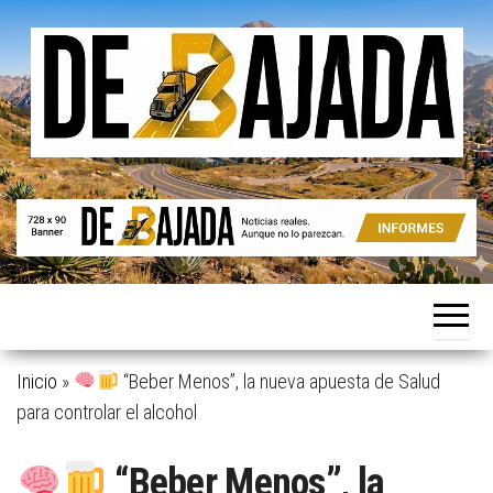
Saltar
al
contenido
Noticias
De
reales.
Bajada
Aunque
no lo
parezcan.
Inicio
»
“Beber Menos”, la nueva apuesta de Salud
para controlar el alcohol
“Beber Menos”, la