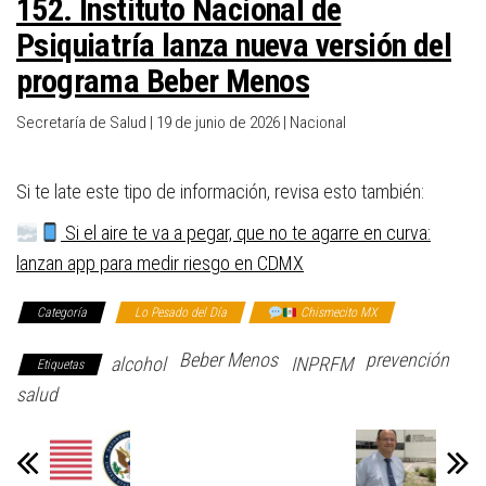
152. Instituto Nacional de
Psiquiatría lanza nueva versión del
programa Beber Menos
Secretaría de Salud | 19 de junio de 2026 | Nacional
Si te late este tipo de información, revisa esto también:
Si el aire te va a pegar, que no te agarre en curva:
lanzan app para medir riesgo en CDMX
Categoría
Lo Pesado del Día
Chismecito MX
Beber Menos
prevención
alcohol
INPRFM
Etiquetas
salud