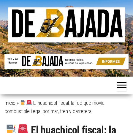
Saltar
al
contenido
Noticias
De
reales.
Bajada
Aunque
no lo
parezcan.
Inicio
»
El huachicol fiscal: la red que movía
combustible ilegal por mar, tren y carretera
El huachicol fiscal: la