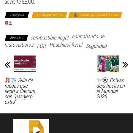
advierte EE.UU.
Categoría
Lo Pesado del Día
Cuando ya intervino la FGR
Ya Valió… Llegó la Ley
contrabando de
combustible ilegal
Etiquetas
hidrocarburos
Huachicol fiscal
FGR
Seguridad
Silla de
Chivas
ruedas que
deja huella en
llegó a Cancún
el Mundial
con “pasajero
2026
extra”