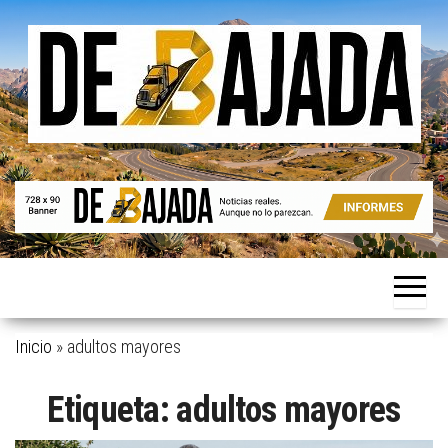
Saltar
al
contenido
Noticias
De
reales.
Bajada
Aunque
no lo
parezcan.
Inicio
»
adultos mayores
Etiqueta:
adultos mayores