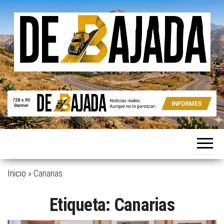
Saltar
al
contenido
Noticias
De
reales.
Bajada
Aunque
no lo
parezcan.
Inicio
»
Canarias
Etiqueta:
Canarias