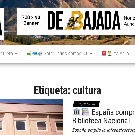
De
Noticias
reales.
Bajada
Aunque
no lo
parezcan.
 afuera
Sofá: Todos somos DT
Ya Valió… L
Etiqueta:
cultura
16/06/2026
España compra
Biblioteca Nacional
España amplía la infraestructur