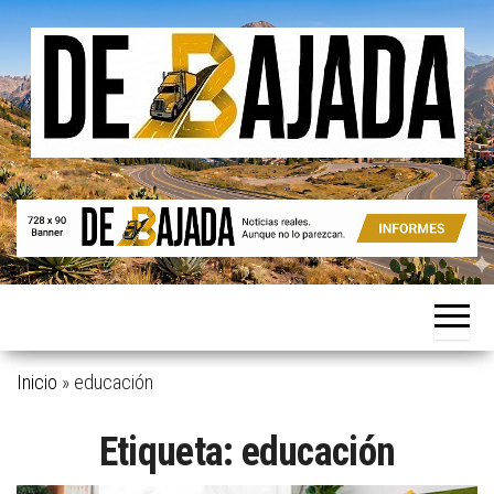
Saltar
al
contenido
Noticias
De
reales.
Bajada
Aunque
no lo
parezcan.
Inicio
»
educación
Etiqueta:
educación