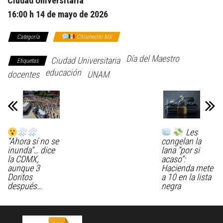
Ciudad Universitaria
16:00 h 14 de mayo de 2026
Categoría
Chismecito MX
Día del Maestro
Ciudad Universitaria
Etiquetas
educación
docentes
UNAM
Les
“Ahora sí no se
congelan la
inunda”… dice
lana “por si
la CDMX,
acaso”:
aunque 3
Hacienda mete
Doritos
a 10 en la lista
después…
negra