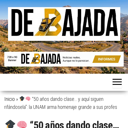
Saltar
al
contenido
Noticias
De
reales.
Bajada
Aunque
no lo
parezcan.
Inicio
»
“50 años dando clase… y aquí siguen
rifándosela”: la UNAM arma homenaje grande a sus profes
“50 años dando clase…