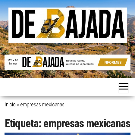
Saltar
al
contenido
Noticias
De
reales.
Bajada
Aunque
no lo
parezcan.
Inicio
»
empresas mexicanas
Etiqueta:
empresas mexicanas