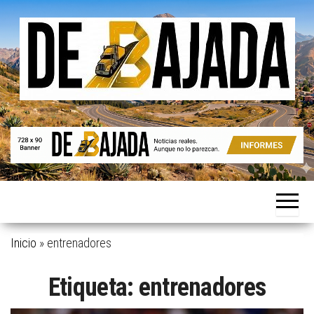
Saltar
al
contenido
Noticias
De
reales.
Bajada
Aunque
no lo
parezcan.
Inicio
»
entrenadores
Etiqueta:
entrenadores