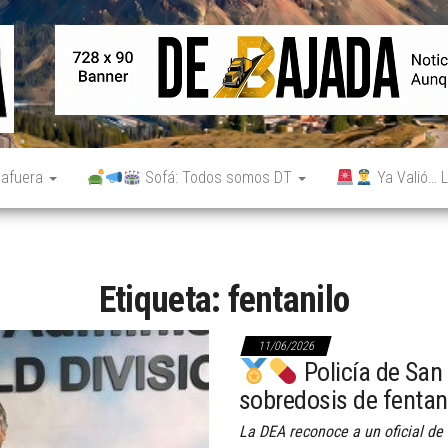
De
Noticias
reales.
Bajada
Aunque
no lo
parezcan.
 afuera
Sofá: Todos somos DT
Ya Valió… L
Etiqueta:
fentanilo
11/06/2026
Policía de San
sobredosis de fentan
La DEA reconoce a un oficial de