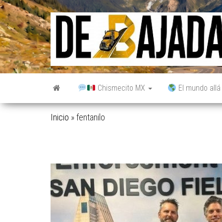
Saltar
al
contenido
Chismecito MX
El mundo allá
Inicio
»
fentanilo