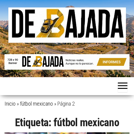
Saltar
al
contenido
Noticias
De
reales.
Bajada
Aunque
no lo
parezcan.
Inicio
»
fútbol mexicano
»
Página 2
Etiqueta:
fútbol mexicano