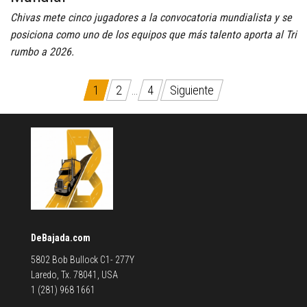
Chivas mete cinco jugadores a la convocatoria mundialista y se
posiciona como uno de los equipos que más talento aporta al Tri
rumbo a 2026.
Paginación
1
2
…
4
Siguiente
de
entradas
DeBajada.com
5802 Bob Bullock C1- 277Y
Laredo, Tx. 78041, USA
1 (281) 968 1661