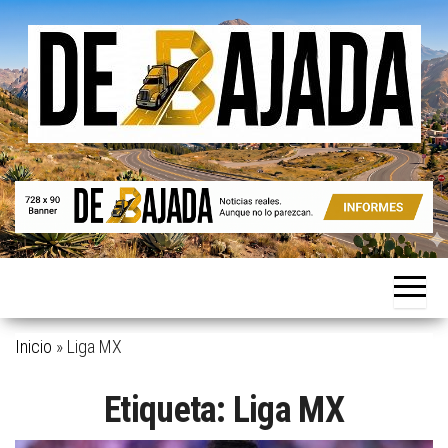
Saltar
al
contenido
Noticias
De
reales.
Bajada
Aunque
no lo
parezcan.
Inicio
»
Liga MX
Etiqueta:
Liga MX