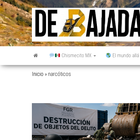
Saltar
al
contenido
Chismecito MX
El mundo allá
Inicio
»
narcóticos