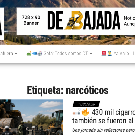
De
Noticias
reales.
Bajada
Aunque
no lo
parezcan.
 afuera
Sofá: Todos somos DT
Ya Valió… L
Etiqueta:
narcóticos
11/05/2026
430 mil cigarr
también se fueron a
Una jornada sin reflectores pero