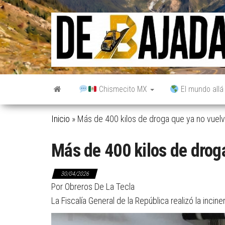
Saltar
al
contenido
Chismecito MX
El mundo allá
Inicio
»
Más de 400 kilos de droga que ya no vuelv
Más de 400 kilos de droga
30/04/2026
Por Obreros De La Tecla
La Fiscalía General de la República realizó la inc