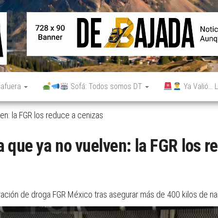
De
Noticias
reales.
Bajada
Aunque
no lo
parezcan.
 afuera
Sofá: Todos somos DT
Ya Valió… L
en: la FGR los reduce a cenizas
 que ya no vuelven: la FGR los r
ineración de droga FGR México tras asegurar más de 400 kilos de n