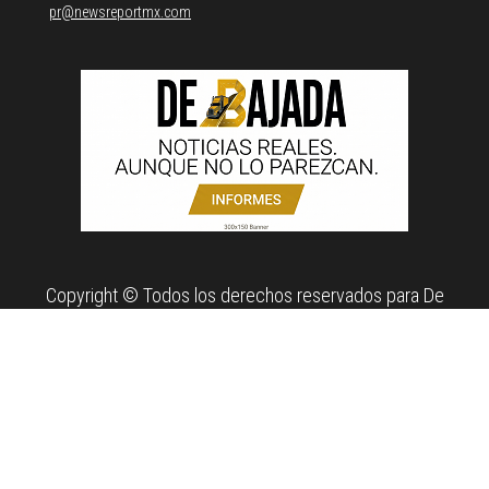
pr@newsreportmx.com
Copyright © Todos los derechos reservados para De
Bajada. Propiedad de News Report MX Agency.