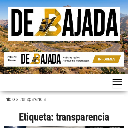
Saltar
al
contenido
Noticias
De
reales.
Bajada
Aunque
no lo
parezcan.
Inicio
»
transparencia
Etiqueta:
transparencia