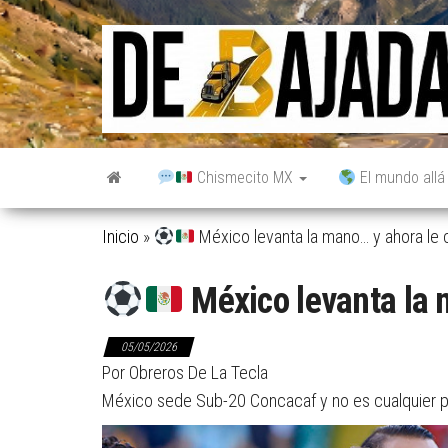
Saltar
al
contenido
Chismecito MX
El mundo allá
Inicio
»
México levanta la mano… y ahora le
México levanta la 
05/05/2026
Por Obreros De La Tecla
México sede Sub-20 Concacaf y no es cualquier par