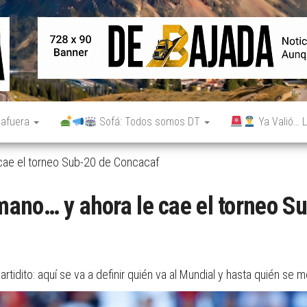
De
Noticias
reales.
Bajada
Aunque
no lo
parezcan.
 afuera
Sofá: Todos somos DT
Ya Valió… L
 cae el torneo Sub-20 de Concacaf
mano… y ahora le cae el torneo S
tidito: aquí se va a definir quién va al Mundial y hasta quién s