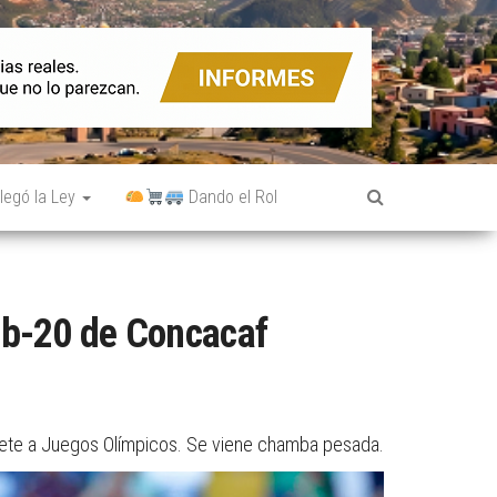
legó la Ley
Dando el Rol
ub-20 de Concacaf
e mete a Juegos Olímpicos. Se viene chamba pesada.