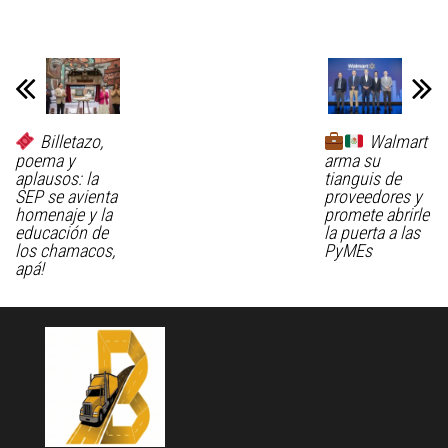
Arriba tropiezan
Billetazo,
Walmart
poema y
arma su
aplausos: la
tianguis de
SEP se avienta
proveedores y
homenaje y la
promete abrirle
educación de
la puerta a las
los chamacos,
PyMEs
apá!