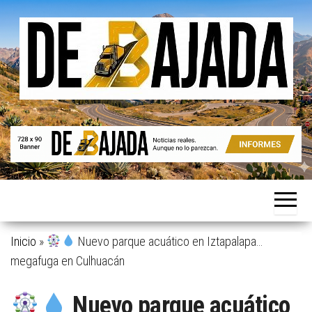
Saltar
al
contenido
Noticias
De
reales.
Bajada
Aunque
no lo
parezcan.
Inicio
»
Nuevo parque acuático en Iztapalapa…
megafuga en Culhuacán
Nuevo parque acuático