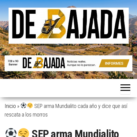
Saltar
al
contenido
Noticias
De
reales.
Bajada
Aunque
no lo
parezcan.
Inicio
»
SEP arma Mundialito cada año y dice que así
rescata a los morros
SEP arma Mundialito