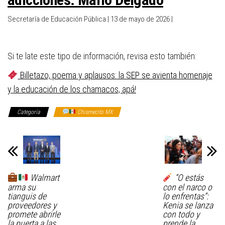
Secretaría de Educación Pública | 13 de mayo de 2026 |
Si te late este tipo de información, revisa esto también:
Billetazo, poema y aplausos: la SEP se avienta homenaje
y la educación de los chamacos, apá!
Categoría
Chismecito MX
Walmart
“O estás
arma su
con el narco o
tianguis de
lo enfrentas”:
proveedores y
Kenia se lanza
promete abrirle
con todo y
la puerta a las
prende la