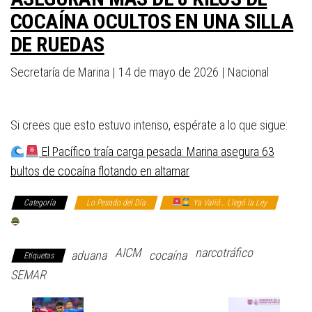
COCAÍNA OCULTOS EN UNA SILLA
DE RUEDAS
Secretaría de Marina | 14 de mayo de 2026 | Nacional
Si crees que esto estuvo intenso, espérate a lo que sigue:
El Pacífico traía carga pesada: Marina asegura 63
bultos de cocaína flotando en altamar
Categoría
Lo Pesado del Día
Ya Valió… Llegó la Ley
Cuando se Suelta lo Pesado (SEDENA / Marina / GN)
AICM
narcotráfico
aduana
cocaína
Etiquetas
SEMAR