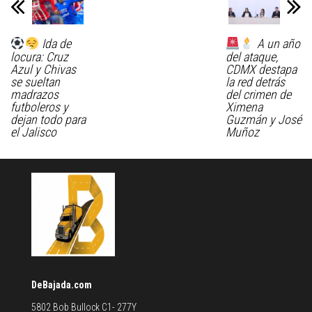
Ida de
A un año
locura: Cruz
del ataque,
Azul y Chivas
CDMX destapa
se sueltan
la red detrás
madrazos
del crimen de
futboleros y
Ximena
dejan todo para
Guzmán y José
el Jalisco
Muñoz
DeBajada.com
5802 Bob Bullock C1- 277Y