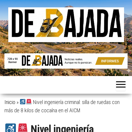
Saltar
al
contenido
Noticias
De
reales.
Bajada
Aunque
no lo
parezcan.
Inicio
»
Nivel ingeniería criminal: silla de ruedas con
más de 8 kilos de cocaína en el AICM
Nivel ingeniería