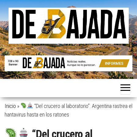
Saltar
al
contenido
Noticias
De
reales.
Bajada
Aunque
no lo
parezcan.
Inicio
»
“Del crucero al laboratorio”: Argentina rastrea el
hantavirus hasta en los ratones
“Del crucero al