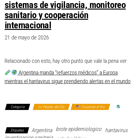
sistemas de vigilancia, monitoreo
sanitario y cooperación
internacional
21 de mayo de 2026
Relacionado con esto, hay otro punto que vale la pena ver:
Argentina manda “refuerzos médicos” a Europa
mientras el hantavirus sigue prendiendo alertas en el mundo
Categoría
Lo Pesado del Día
Cruzando el Rio
El
mundo allá afuera
brote epidemiologico
Argentina
hantavirus
Etiquetas
investigacion sanitaria