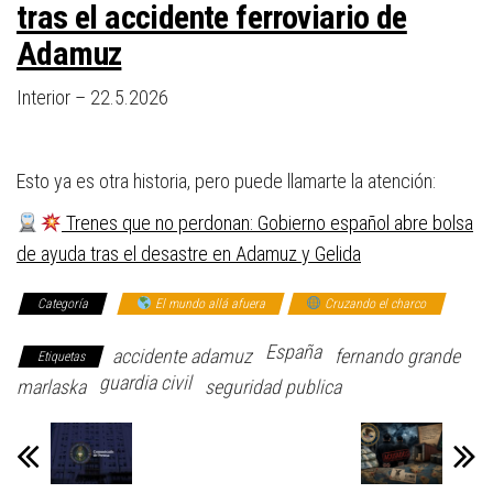
tras el accidente ferroviario de
Adamuz
Interior –
22.5.2026
Esto ya es otra historia, pero puede llamarte la atención:
Trenes que no perdonan: Gobierno español abre bolsa
de ayuda tras el desastre en Adamuz y Gelida
Categoría
El mundo allá afuera
Cruzando el charco
España
accidente adamuz
fernando grande
Etiquetas
guardia civil
marlaska
seguridad publica