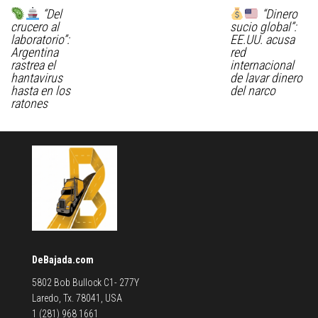
“Del
“Dinero
crucero al
sucio global”:
laboratorio”:
EE.UU. acusa
Argentina
red
rastrea el
internacional
hantavirus
de lavar dinero
hasta en los
del narco
ratones
DeBajada.com
5802 Bob Bullock C1- 277Y
Laredo, Tx. 78041, USA
1 (281) 968 1661