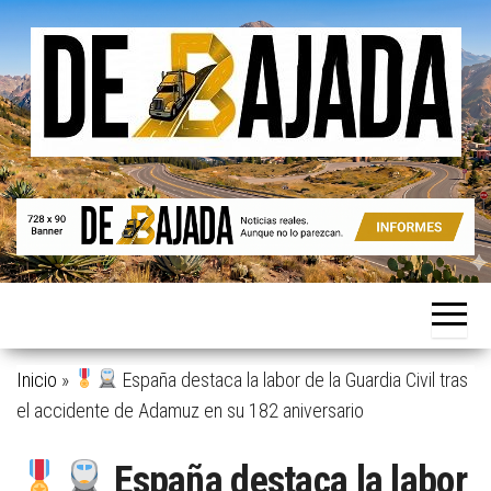
Saltar
al
contenido
Noticias
De
reales.
Bajada
Aunque
no lo
parezcan.
Inicio
»
España destaca la labor de la Guardia Civil tras
el accidente de Adamuz en su 182 aniversario
España destaca la labor