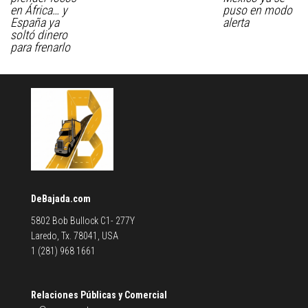
en África… y
puso en modo
España ya
alerta
soltó dinero
para frenarlo
DeBajada.com
5802 Bob Bullock C1- 277Y
Laredo, Tx. 78041, USA
1 (281) 968 1661
Relaciones Públicas y Comercial