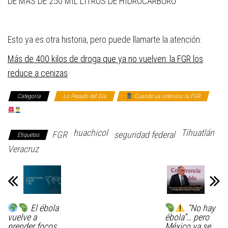
DE MÁS DE 250 MIL LITROS DE HIDROCARBURO
Esto ya es otra historia, pero puede llamarte la atención:
Más de 400 kilos de droga que ya no vuelven: la FGR los
reduce a cenizas
Categoría
Lo Pesado del Día
Cuando ya intervino la FGR
Ya Valió… Llegó la Ley
huachicol
Tihuatlán
FGR
seguridad federal
Etiquetas
Veracruz
El ébola
“No hay
vuelve a
ébola”… pero
prender focos
México ya se