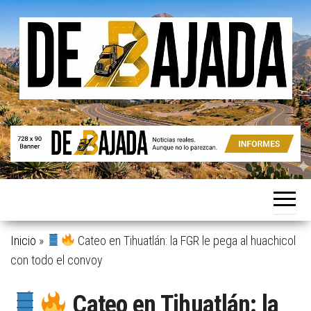
Saltar
al
contenido
Noticias
De
reales.
Bajada
Aunque
no lo
parezcan.
Inicio
»
Cateo en Tihuatlán: la FGR le pega al huachicol
con todo el convoy
Cateo en Tihuatlán: la