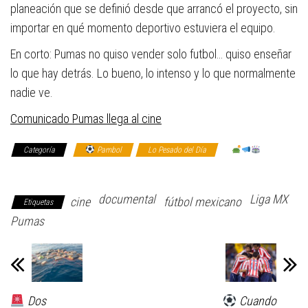
planeación que se definió desde que arrancó el proyecto, sin
importar en qué momento deportivo estuviera el equipo.
En corto: Pumas no quiso vender solo futbol… quiso enseñar
lo que hay detrás. Lo bueno, lo intenso y lo que normalmente
nadie ve.
Comunicado Pumas llega al cine
Categoría
Pambol
Lo Pesado del Día
Sofá:
Todos somos DT
documental
Liga MX
cine
fútbol mexicano
Etiquetas
Pumas
Dos
Cuando