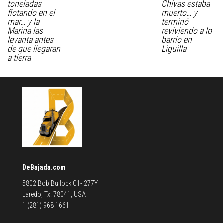
toneladas
Chivas estaba
flotando en el
muerto… y
mar… y la
terminó
Marina las
reviviendo a lo
levanta antes
barrio en
de que llegaran
Liguilla
a tierra
DeBajada.com
5802 Bob Bullock C1- 277Y
Laredo, Tx. 78041, USA
1 (281) 968 1661