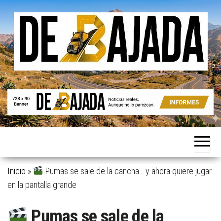
Saltar
al
contenido
Noticias
De
reales.
Bajada
Aunque
no lo
parezcan.
Inicio
»
Pumas se sale de la cancha… y ahora quiere jugar
en la pantalla grande
Pumas se sale de la