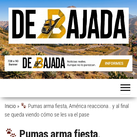
Saltar
al
contenido
Noticias
De
reales.
Bajada
Aunque
no lo
parezcan.
Inicio
»
Pumas arma fiesta, América reacciona… y al final
se queda viendo cómo se les va el pase
Pumas arma fiesta,