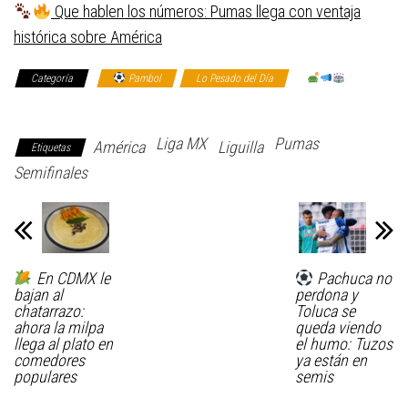
Que hablen los números: Pumas llega con ventaja
histórica sobre América
Categoría
Pambol
Lo Pesado del Día
Sofá:
Todos somos DT
Liga MX
Pumas
América
Liguilla
Etiquetas
Semifinales
En CDMX le
Pachuca no
bajan al
perdona y
chatarrazo:
Toluca se
ahora la milpa
queda viendo
llega al plato en
el humo: Tuzos
comedores
ya están en
populares
semis